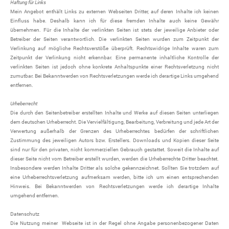
Haftung für Links
Mein Angebot enthält Links zu externen Webseiten Dritter, auf deren Inhalte ich keinen
Einfluss habe. Deshalb kann ich für diese fremden Inhalte auch keine Gewähr
übernehmen. Für die Inhalte der verlinkten Seiten ist stets der jeweilige Anbieter oder
Betreiber der Seiten verantwortlich. Die verlinkten Seiten wurden zum Zeitpunkt der
Verlinkung auf mögliche Rechtsverstöße überprüft. Rechtswidrige Inhalte waren zum
Zeitpunkt der Verlinkung nicht erkennbar. Eine permanente inhaltliche Kontrolle der
verlinkten Seiten ist jedoch ohne konkrete Anhaltspunkte einer Rechtsverletzung nicht
zumutbar. Bei Bekanntwerden von Rechtsverletzungen werde ich derartige Links umgehend
entfernen.
Urheberrecht
Die durch den Seitenbetreiber erstellten Inhalte und Werke auf diesen Seiten unterliegen
dem deutschen Urheberrecht. Die Vervielfältigung, Bearbeitung, Verbreitung und jede Art der
Verwertung außerhalb der Grenzen des Urheberrechtes bedürfen der schriftlichen
Zustimmung des jeweiligen Autors bzw. Erstellers. Downloads und Kopien dieser Seite
sind nur für den privaten, nicht kommerziellen Gebrauch gestattet. Soweit die Inhalte auf
dieser Seite nicht vom Betreiber erstellt wurden, werden die Urheberrechte Dritter beachtet.
Insbesondere werden Inhalte Dritter als solche gekennzeichnet. Sollten Sie trotzdem auf
eine Urheberrechtsverletzung aufmerksam werden, bitte ich um einen entsprechenden
Hinweis. Bei Bekanntwerden von Rechtsverletzungen werde ich derartige Inhalte
umgehend entfernen.
Datenschutz
Die Nutzung meiner Webseite ist in der Regel ohne Angabe personenbezogener Daten