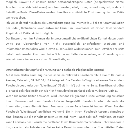
möglich. Soweit auf unseren Seiten personenbezogene Daten (beispielsweise Name,
Anschrift oder eMail-Adressen) erhoben werden, erfolgt dies, soweit möglich, stets auf
freiwilliger Basis. Diese Daten werden ohne Ihre ausdrückliche Zustimmung nicht an Dritte
weitergegeben.
Ich weise darauf hin, dass die Datenübertragung im Internet (z.B. bei der Kommunikation
per E-Mail) Sicherheitslücken aufweisen kann. Ein lückenloser Schutz der Daten vor dem
Zugriff durch Dritte ist nicht möglich.
Der Nutzung von im Rahmen der Impressumspflicht veröffentlichten Kontaktdaten durch
Dritte zur Übersendung von nicht ausdrücklich angeforderter Werbung und
Informationsmaterialien wird hiermit ausdrücklich widersprochen. Der Betreiber der Seite
behält sich ausdrücklich rechtliche Schritte im Falle der unverlangten Zusendung von
Werbeinformationen, etwa durch Spam-Mails, vor.
Datenschutzerklärung für die Nutzung von Facebook-Plugins (Like-Button)
Auf diesen Seiten sind Plugins des sozialen Netzwerks Facebook, 1601 South California
Avenue, Palo Alto, CA 94304, USA integriert. Die Facebook-Plugins erkennen Sie an dem
Facebook-Logo oder dem "Like-Button" ("Gefällt mir") auf meiner Seite. Eine Übersicht über
die Facebook-Plugins finden Sie hier: http://developers.facebook.com/docs/plugins/.
Wenn Sie meine Seiten besuchen, wird über das Plugin eine direkte Verbindung zwischen
Ihrem Browser und dem Facebook-Server hergestellt. Facebook erhält dadurch die
Information, dass Sie mit Ihrer IP-Adresse unsere Seite besucht haben. Wenn Sie den
Facebook "Like-Button" anklicken während Sie in Ihrem Facebook-Account eingeloggt
sind, können Sie die Inhalte unserer Seiten auf Ihrem Facebook-Profil verlinken. Dadurch
kann Facebook den Besuch meiner Seiten Ihrem Benutzerkonto zuordnen. Ich weise darauf
hin, dass ich als Anbieter der Seiten keine Kenntnis vom Inhalt der übermittelten Daten