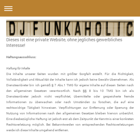
Dieses ist eine private Website, ohne jegliches gewerbliches
Interesse!
Haftungsausschluss:
Haftung für Inhalte
Die Inhalte unserer Seiten wurden mit größter Sorgfalt erstellt. Für die Richtigkeit,
Vollständigkeit und Aktualität der Inhalte kann ich jedoch keine Gewähr übernehmen. Als
Diensteanbieter bin ich gemäß § 7 Abs.1 TMG für eigene Inhalte auf diesen Seiten nach
den allgemeinen Gesetzen verantwortlich. Nach §§ 8 bis 10 TMG bin ich als
Diensteanbieter jedoch nicht verpflichtet, übermittelte oder gespeicherte fremde
Informationen zu überwachen oder nach Umständen zu forschen, die auf eine
rechtswidrige Tätigkeit hinweisen. Verpflichtungen zur Entfernung oder Sperrung der
Nutzung von Informationen nach den allgemeinen Gesetzen bleiben hiervon unberührt.
Eine diesbezügliche Haftung ist jedoch erst ab dem Zeitpunkt der Kenntnis einer konkreten
Rechtsverletzung möglich. Bei Bekanntwerden von entsprechenden Rechtsverletzungen
werde ich diese Inhalte umgehend entfernen.